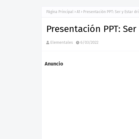
Página Principal
A1
Presentación PPT: Ser y Estar dri
Presentación PPT: Ser 
Elementales
6/03/2022
Anuncio